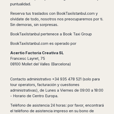
Seattle
Phi
Granada
puntualidad.
Terme
Istanbul
Washington
Hanoi
Tenerife
Reggio
Athens
Honolulu
Reserva tus traslados con BookTaxiIstanbul.com y
Cat
Gran
Calabria
Rhodes
olvídate de todo, nosotros nos preocuparemos por ti.
Bi
Indianapolis
Canaria
Crotone
Kos
Sin demoras, sin sorpresas.
Hue
Miami
Catania
UK
Tivat
Da
Oakland
BookTaxiIstanbul pertenece a Book Taxi Group
Palermo
Pogdorica
Nang
London
Orlando
Trapani
Moscow
Cam
Birmingham
BookTaxiIstanbul.com es operado por
Pittsburgh
Comiso
Minsk
Ranh
Bristol
Tampa
-
Acertio Factoria Creativa SL
Yerevan
Quy
Cardiff
Quebec
Ragusa
Francesc Layret, 75
Nhon
Tbilisi
Edinburgh
Toronto
08100 Mollet del Valles (Barcelona)
Poland
Da
St
Glasgow
Vancouver
Lat
Petersburg
Gdańsk
Liverpool
Montreal
Ho
Split
Contacto administrativo +34 935 478 521 (solo para
Katowice
Manchester
Calgary
Chu
Zagreb
tour operators, facturación y cuestiones
Kraków
Nottingham
Minh
Ottawa
Dubrovnik
administrativas), de Lunes a Viernes de 09:00 a 18:00
Łódź
Southampton
Tagbilaran
Mexico
Pula
- Horario de Centro Europa.
Lublin
Bacolod
Ireland
Rijeka
Monterrey
Poznań
Davao
Teléfono de asistencia 24 horas: por favor, encontrará
Zadar
Cork
Mexico
Warszawa
Samal
el teléfono de asistencia impreso en su bono de
Ljubijana
City