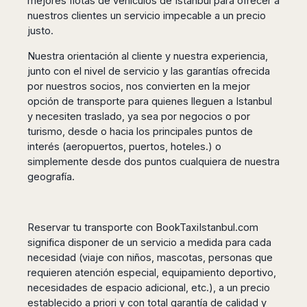
mejores flotas de vehículos de Istanbul para ofrecer a
San
Amsterdam
Kuwait
(Gondola
San
nuestros clientes un servicio impecable a un precio
Francisco
Tours)
Eindhoven
Doha
Sebastian
justo.
Las
Verona
Rotterdam
Jeddah
Vigo
Vegas
Nuestra orientación al cliente y nuestra experiencia,
Bologna
The
Medina
Santiago
Anchorage
junto con el nivel de servicio y las garantías ofrecida
Hague
de
Rimini
Riyadh
Atlanta
por nuestros socios, nos convierten en la mejor
Compostela
Utrecht
Florence
Taif
Baltimore
opción de transporte para quienes lleguen a Istanbul
La
Stockholm
Pisa
Abha
Boston
y necesiten traslado, ya sea por negocios o por
Coruña
Gothenburg
Perugia
Muscat
Chicago
turismo, desde o hacia los principales puntos de
Valencia
Malmo
Ancona
interés (aeropuertos, puertos, hoteles.) o
Asia
Columbus
Alicante
Lulea
Rome
simplemente desde dos puntos cualquiera de nuestra
Dallas
Castellón
Antalya
Kalmar
Pescara
geografía.
Detroit
Mallorca
Bangkok
Kiruna
Naples
Houston
Menorca
Puket
Oslo
Olbia
Memphis
Ibiza
Krabi
Copenaghen
Alghero
Reservar tu transporte con BookTaxiIstanbul.com
Nashville
Sevilla
Samui
Helsinki
Cagliari
significa disponer de un servicio a medida para cada
Phoenix
Jerez
Chiang
Rovaniemi
Bari
necesidad (viaje con niños, mascotas, personas que
Portland
Mai
Almeria
Malta
requieren atención especial, equipamiento deportivo,
Brindisi
San
Pattaya
Malaga
Prague
necesidades de espacio adicional, etc.), a un precio
Lecce
Diego
Phi
Marbella
establecido a priori y con total garantía de calidad y
Budapest
Lamezia