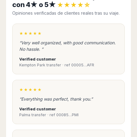
con 4★ o 5★
Harbin
Townsville
★★★★☆
India
Dresden
Rio
Jinan
Darwin
de
Düsseldorf
Opiniones verificadas de clientes reales tras su viaje.
Ahmedabad
Janeiro
Nanjing
Cairns
Frankfurt
Aurangabad
Sao
Qingdao
Nürnberg
Japan
Bangalore
Paulo
★★★★★
Shanghai
Hamburg
Belagavi
Tokyo
Porto
Shenyang
Hannover
“Very well organized, with good communication.
Bhopal
Alegre
Kobe
Shenzhen
No hassle. ”
Leipzig
Bhubaneswar
Curitiba
Okazaki
Tianjin
Bremen
Verified customer
Calicut
Fortaleza
Osaka
Munich
Kempton Park transfer · ref 00005…AFR
Chennai
Recife
Fukuoka
Austria
Coimbatore
Salvador
Sapporo
de
Dehradun
Graz
Bahia
Goa
★★★★★
Innsbruck
Colombia
Guwahati
Linz
“Everything was perfect, thank you.”
Jaipur
Salzburg
Bogotá
Verified customer
Jamshedpur
Schwechat
Cartagena
Palma transfer · ref 00085…PMI
Jodhpur
Vienna
Medellín
Cochin
San
Lucknow
Andrés