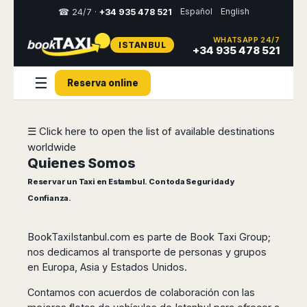
Español
English
☎ 24/7 ·
+34 935 478 521
WHATSAPP 24/7
ISTANBUL
Select
+34 935 478 521
your
destination,
☰
Reserva online
you
will
be
redirected
☰ Click here to open the list of available destinations
to
worldwide
the
local
Quienes Somos
website
Reservar un Taxi en Estambul. Con toda Seguridad y
Confianza.
Spain
Italy
Rest
Middle
Usa
of
East
&
Barcelona
Milan
Europe
Canada
BookTaxiIstanbul.com es parte de Book Taxi Group;
Dubai
Girona
Turin
Brussels
New
nos dedicamos al transporte de personas y grupos
Abu
Reus
Genoa
York
en Europa, Asia y Estados Unidos.
Luxembourg
Dhabi
Madrid
Trieste
Los
Geneva
Amman
Zaragoza
Venice
Contamos con acuerdos de colaboración con las
Angeles
Zurich
Madaba
Bilbao
Venice