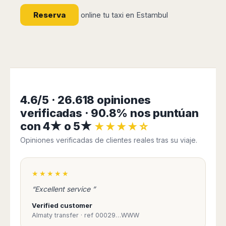
Madurai
Chile
Reserva
online tu taxi en Estambul
Mangalore
Santiago
Mumbai
Valparaiso
Mysore
Delhi
Perú
Pune
Lima
Surat
Cusco
Trivandrum
4.6/5 · 26.618 opiniones
Udapuir
verificadas · 90.8% nos puntúan
Vadodara
con 4★ o 5★
★★★★☆
Varanasi
Opiniones verificadas de clientes reales tras su viaje.
★★★★★
“Excellent service ”
Verified customer
Almaty transfer · ref 00029…WWW