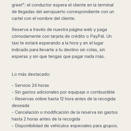
Harbin
Townsville
greet": el conductor espera el cliente en la terminal
India
Dresden
Rio
Jinan
Darwin
de
de llegadas del aeropuerto correspondiente con un
Düsseldorf
Ahmedabad
Janeiro
cartel con el nombre del cliente.
Nanjing
Cairns
Frankfurt
Aurangabad
Sao
Qingdao
Nürnberg
Japan
Bangalore
Reserva a través de nuestra página web y paga
Paulo
Shanghai
Hamburg
Belagavi
cómodamente con tarjeta de crédito o PayPal. Un
Tokyo
Porto
Shenyang
Hannover
taxi te estará esperando a la hora y en el lugar
Bhopal
Alegre
Kobe
Shenzhen
Leipzig
indicado para llevarte a tu destino sin colas, sin
Bhubaneswar
Curitiba
Okazaki
Tianjin
Bremen
esperas y sin que tengas que pagar nada más.
Calicut
Fortaleza
Osaka
Munich
Chennai
Recife
Fukuoka
Austria
Coimbatore
Salvador
Sapporo
Lo más destacado:
de
Dehradun
Graz
Bahia
Goa
- Servicio 24 horas
Innsbruck
Colombia
- Sin gastos adicionales por equipaje o combustible
Guwahati
Linz
- Reservas online hasta 12 hora antes de la recogida
Jaipur
Salzburg
Bogotá
deseada
Jamshedpur
Schwechat
Cartagena
- Cancelación o modificación de la reserva sin gastos
Jodhpur
Vienna
Medellín
hasta 2 horas antes de la recogida
Cochin
San
- Disponibilidad de vehículos especiales para grupos.
Lucknow
Andrés