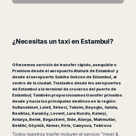
Dublin
Wrocław
Island
Sarajevo
Toluca
Galway
Cebu
Portugal
Mostar
San
Limerick
Lapu-
José
Lisbon
Tuzla
Lapu
France
del
Porto
Maribor
Cordova
Cabo
Paris
Faro
Novo
Mandaue
Guadalajara
¿Necesitas un taxi en Estambul?
Bordeaux
Mesto
Madeira
Seoul
Cancún
Lille
Sofia
Hong
Morocco
Mérida
Lyon
Burgas
Kong
Marrakech
Argentina
Marseille
Varna
Ofrecemos servicio de transfer rápido, asequible o
Singapore
Casablanca
Premium desde el aeropuerto Ataturk de Estambul y
Montpellier
Bali
Australia
Buenos
desde el aeropuerto Sabiha Gokcen de Estambul, al
Fez
Nantes
Kuala
Aires
centro de la ciudad. Traslados desde los aeropuertos
Sydney
Rabat
Nice
Lumpur
Córdoba
de Estambul a la terminal de cruceros del puerto de
Melbourne
Agadir
Tolouse
Penang
Bariloche
Estambul; También proporcionamos transfer privados
Adelaide
Essaouira
/
desde y hacia los principales destinos en la región:
Mendoza
Germany
Perth
George
Sultanahmet, Laleli, Sirkeci, Taksim, Beyoglu, Galata,
China
Rosario
Town
Berlin
Brisbane
Besiktas, Karaköy, Levent, Lara Kundu, Kaleiçi,
Puerto
Beijing
Kuching
Antalya, Belek, Bogazkent, Side, Alanya, Mahmutlar,
Stuttgart
Gold
Iguazú
Beldibi, Göynük, Kemer, Kiris, Camyuva, Tekirova
Chengdu
Coast
Kota
Dortmund
Brasil
Kinabalu
Guangzhou
Canberra
Todos nuestros trasfer incluyen el servicio "meet &
Bonn