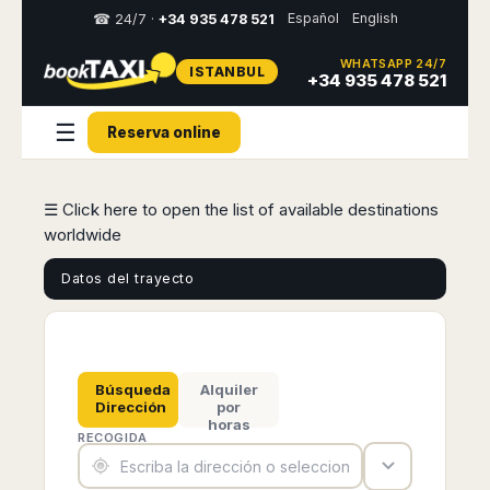
Español
English
☎ 24/7 ·
+34 935 478 521
WHATSAPP 24/7
ISTANBUL
Select
+34 935 478 521
your
destination,
☰
Reserva online
you
will
be
redirected
☰ Click here to open the list of available destinations
to
worldwide
the
local
website
Datos del trayecto
Spain
Italy
Rest
Middle
Usa
of
East
&
Barcelona
Milan
Europe
Canada
Dubai
Girona
Turin
Búsqueda
Alquiler
Brussels
New
Abu
Dirección
por
Reus
Genoa
York
horas
Luxembourg
Dhabi
Madrid
Trieste
RECOGIDA
Los
Geneva
Amman
Zaragoza
Venice
Angeles
Zurich
Madaba
Bilbao
Venice