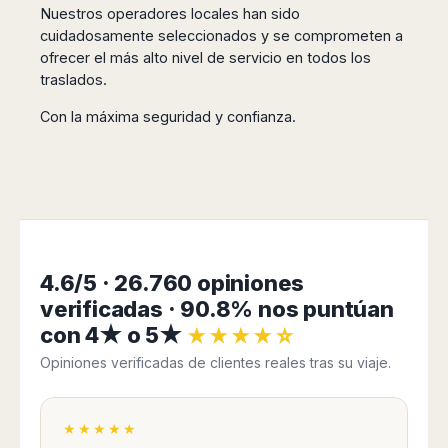
San
Nuestros operadores locales han sido
Amsterdam
Kuwait
(Gondola
San
Francisco
cuidadosamente seleccionados y se comprometen a
Tours)
Eindhoven
Doha
Sebastian
Las
ofrecer el más alto nivel de servicio en todos los
Verona
Rotterdam
Jeddah
Vigo
Vegas
traslados.
Bologna
The
Medina
Santiago
Anchorage
Hague
de
Rimini
Riyadh
Con la máxima seguridad y confianza.
Atlanta
Compostela
Utrecht
Florence
Taif
Baltimore
La
Stockholm
Pisa
Abha
Boston
Coruña
Gothenburg
Perugia
Muscat
Chicago
Valencia
Malmo
Ancona
Asia
Columbus
Alicante
Lulea
Rome
Dallas
Castellón
Antalya
Kalmar
Pescara
Detroit
Mallorca
Bangkok
Kiruna
4.6/5 · 26.760 opiniones
Naples
Houston
Menorca
Puket
Oslo
Olbia
verificadas · 90.8% nos puntúan
Memphis
Ibiza
Krabi
Copenaghen
Alghero
con 4★ o 5★
Nashville
★★★★☆
Sevilla
Samui
Helsinki
Cagliari
Phoenix
Opiniones verificadas de clientes reales tras su viaje.
Jerez
Chiang
Rovaniemi
Bari
Portland
Mai
Almeria
Malta
Brindisi
San
Pattaya
Malaga
Prague
Lecce
Diego
★★★★★
Phi
Marbella
Budapest
Lamezia