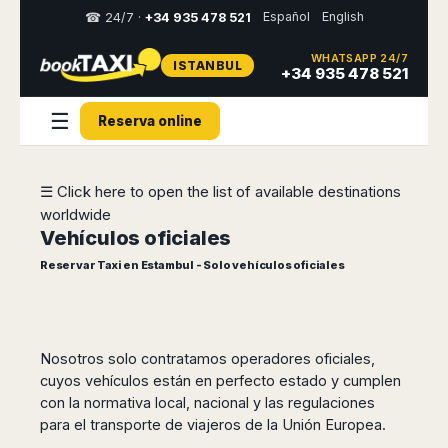
Español
English
☎ 24/7 ·
+34 935 478 521
WHATSAPP 24/7
ISTANBUL
Select
+34 935 478 521
your
destination,
☰
Reserva online
you
will
be
redirected
☰ Click here to open the list of available destinations
to
worldwide
the
local
Vehículos oficiales
website
Reservar Taxi en Estambul - Solo vehículos oficiales
Spain
Italy
Rest
Middle
Usa
of
East
&
Barcelona
Milan
Europe
Canada
Dubai
Girona
Turin
Nosotros solo contratamos operadores oficiales,
Brussels
New
Abu
Reus
Genoa
cuyos vehículos están en perfecto estado y cumplen
York
Luxembourg
Dhabi
Madrid
Trieste
con la normativa local, nacional y las regulaciones
Los
Geneva
Amman
Zaragoza
Venice
para el transporte de viajeros de la Unión Europea.
Angeles
Zurich
Madaba
Bilbao
Venice